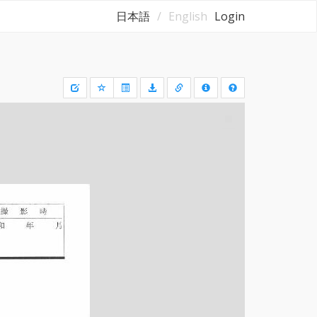
日本語
English
Login
Draw
a
rectangle