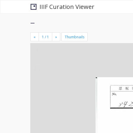
IIIF Curation Viewer
−
«
»
Thumbnails
+
×
-
se