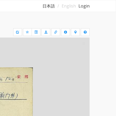
日本語
English
Login
Draw
a
rectangle