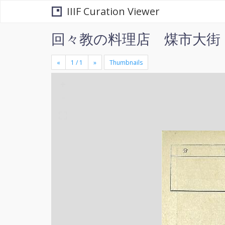
IIIF Curation Viewer
回々教の料理店 煤市大街
«
»
Thumbnails
+
×
-
se