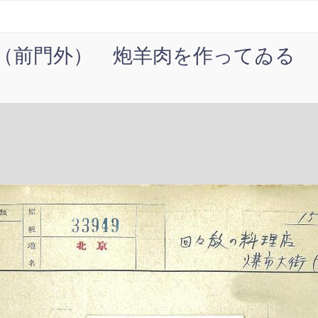
（前門外） 炮羊肉を作ってゐる