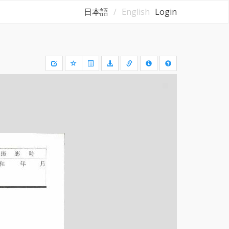
日本語
English
Login
Draw
a
rectangle