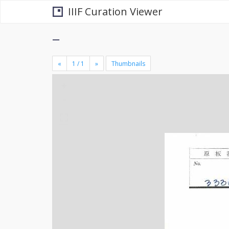
IIIF Curation Viewer
−
«
»
Thumbnails
+
×
-
se