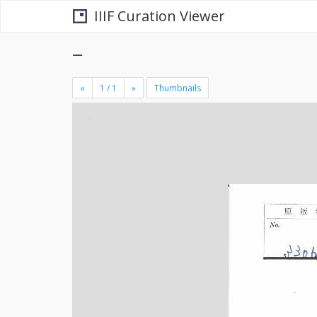
IIIF Curation Viewer
−
«
»
Thumbnails
+
×
-
se