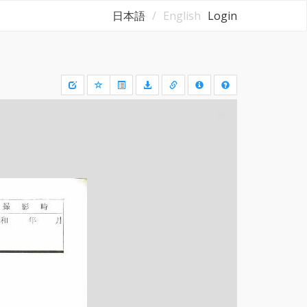
日本語
English
Login
Draw
a
rectangle