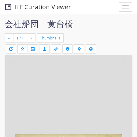
IIIF Curation Viewer
Togg
navi
会社船団 黄台橋
«
»
Thumbnails
+
Draw
-
a
rectang