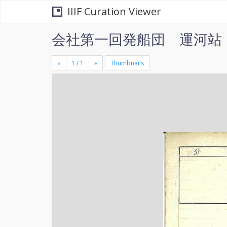
IIIF Curation Viewer
会社第一回発船団 運河站
«
»
Thumbnails
+
×
-
se