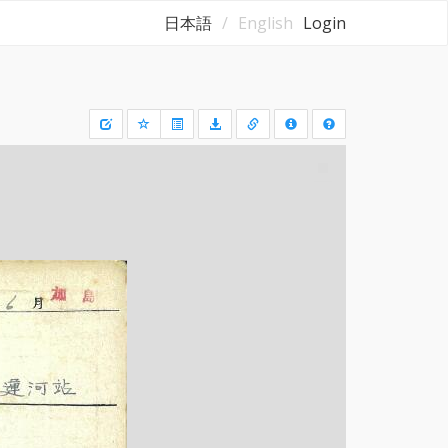
日本語
English
Login
Draw
a
rectangle