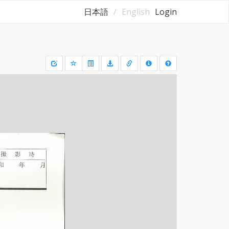
日本語
English
Login
Draw
a
rectangle