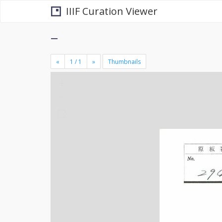
IIIF Curation Viewer
−
«
»
Thumbnails
+
×
-
se