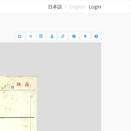
日本語
English
Login
Draw
a
rectangle