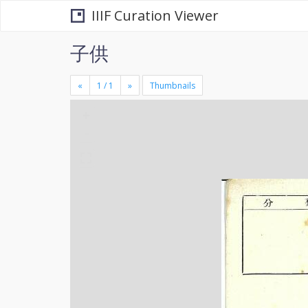
IIIF Curation Viewer
子供
«
»
Thumbnails
+
×
-
se