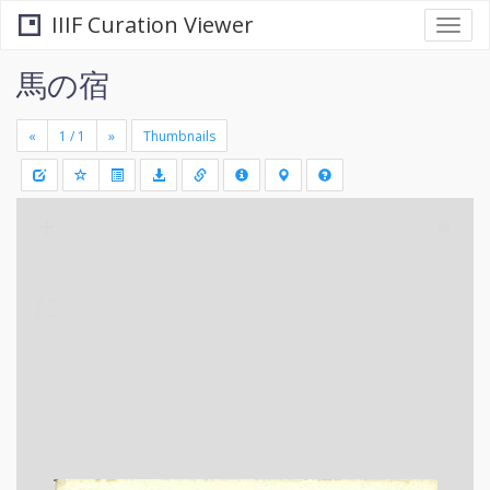
IIIF Curation Viewer
Togg
navi
馬の宿
«
»
Thumbnails
+
Draw
-
a
rectang