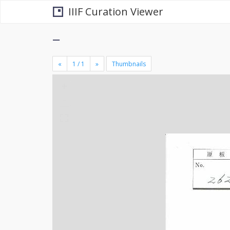
IIIF Curation Viewer
−
«
»
Thumbnails
+
×
-
se