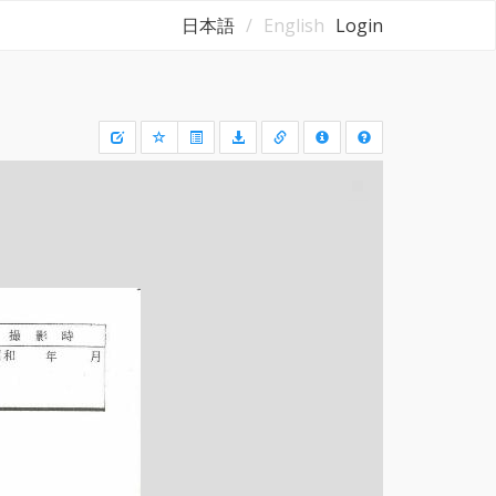
日本語
English
Login
Draw
a
rectangle