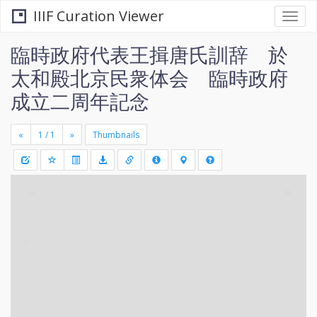
IIIF Curation Viewer
Togg
navi
臨時政府代表王揖唐氏訓辞 於
太和殿北京民衆体会 臨時政府
成立二周年記念
«
»
Thumbnails
+
Draw
-
a
rectang