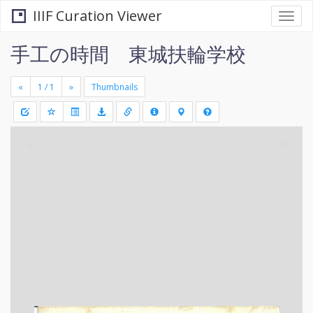
IIIF Curation Viewer
Togg
navi
手工の時間 東城扶輪学校
«
»
Thumbnails
+
Draw
-
a
rectang