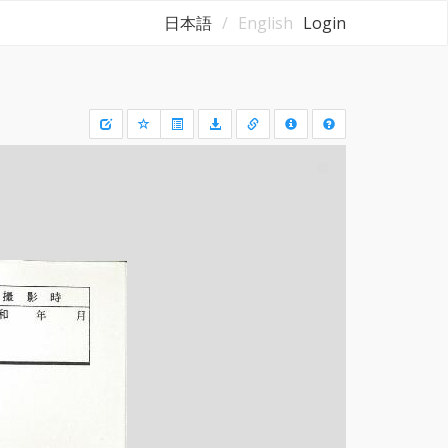
日本語
English
Login
Draw
a
rectangle