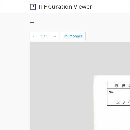
IIIF Curation Viewer
−
«
»
Thumbnails
+
×
-
se