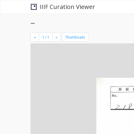
IIIF Curation Viewer
−
«
»
Thumbnails
+
×
-
se