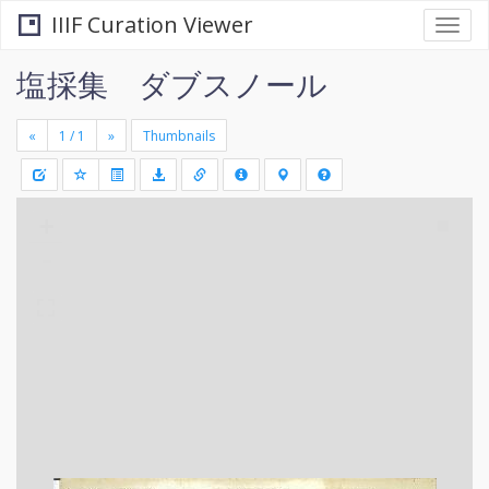
IIIF Curation Viewer
Togg
navi
塩採集 ダブスノール
«
»
Thumbnails
+
Draw
-
a
rectang