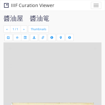
IIIF Curation Viewer
Togg
navi
醬油屋 醬油篭
«
»
Thumbnails
+
Draw
-
a
rectang