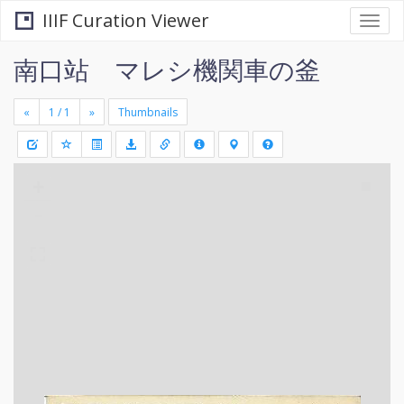
IIIF Curation Viewer
Togg
navi
南口站 マレシ機関車の釜
«
»
Thumbnails
+
Draw
-
a
rectang