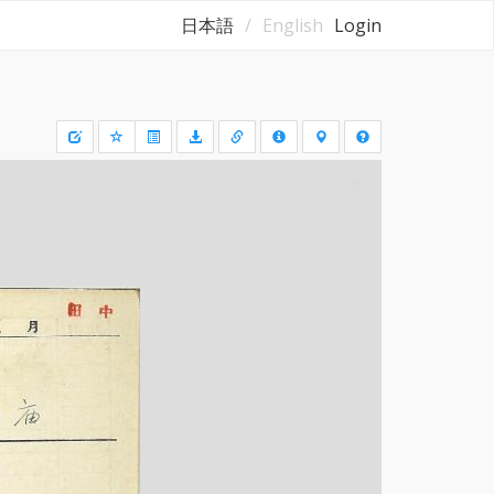
日本語
English
Login
Draw
a
rectangle