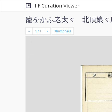
IIIF Curation Viewer
籠をかふ老太々 北頂娘々
«
»
Thumbnails
+
×
-
se