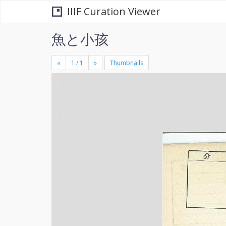
IIIF Curation Viewer
魚と小孩
«
»
Thumbnails
+
×
-
se