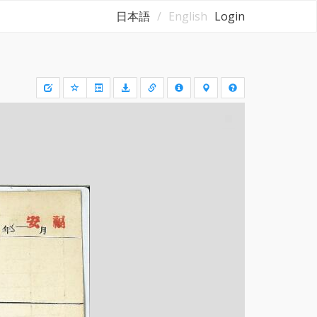
日本語
English
Login
Draw
a
rectangle