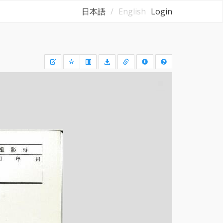
日本語
English
Login
Draw
a
rectangle