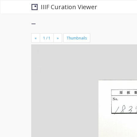
IIIF Curation Viewer
−
«
»
Thumbnails
+
×
-
se