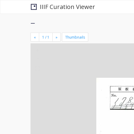
IIIF Curation Viewer
−
«
»
Thumbnails
+
×
-
se