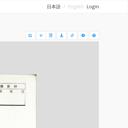
日本語
English
Login
Draw
a
rectangle