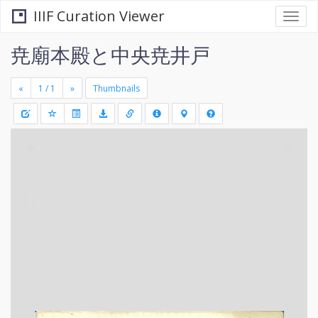
IIIF Curation Viewer
Togg
navi
尭廟本殿と中央尭井戸
«
»
Thumbnails
+
Draw
-
a
rectang