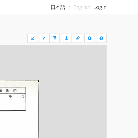
日本語
English
Login
Draw
a
rectangle