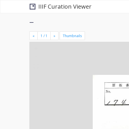
IIIF Curation Viewer
−
«
»
Thumbnails
+
×
-
se