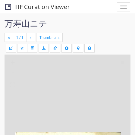
IIIF Curation Viewer
Togg
navi
万寿山ニテ
«
»
Thumbnails
+
Draw
-
a
rectang