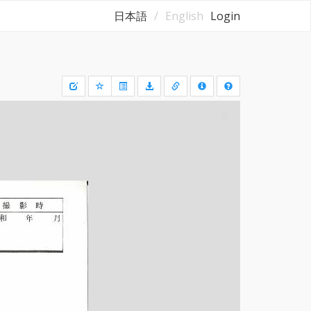
日本語
English
Login
Draw
a
rectangle