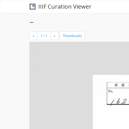
IIIF Curation Viewer
−
«
»
Thumbnails
+
×
-
se