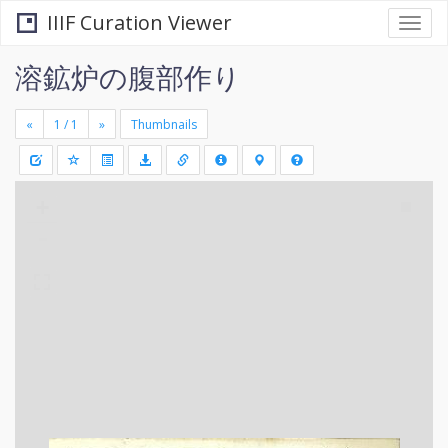
IIIF Curation Viewer
Togg
navi
溶鉱炉の腹部作り
«
»
Thumbnails
+
Draw
-
a
rectang