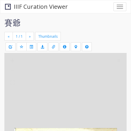
IIIF Curation Viewer
Togg
navi
賽爺
«
»
Thumbnails
+
Draw
-
a
rectang