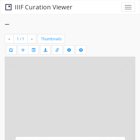
IIIF Curation Viewer
Togg
navi
−
«
»
Thumbnails
+
Draw
-
a
rectang