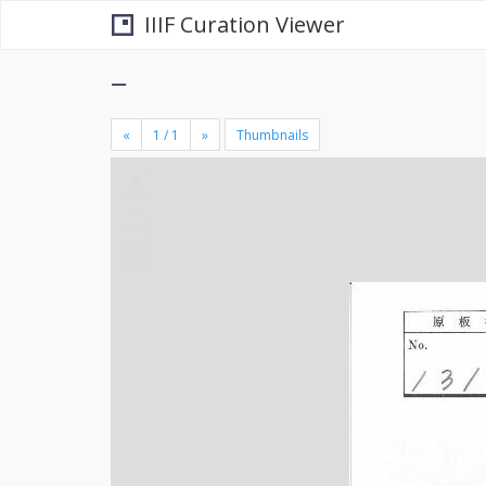
IIIF Curation Viewer
−
«
»
Thumbnails
+
×
-
se