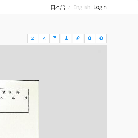
日本語
English
Login
Draw
a
rectangle