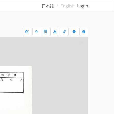
日本語
English
Login
Draw
a
rectangle