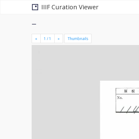
IIIF Curation Viewer
−
«
»
Thumbnails
+
×
-
se