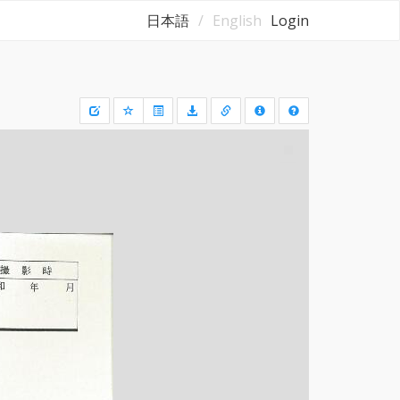
日本語
English
Login
Draw
a
rectangle