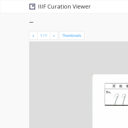
IIIF Curation Viewer
−
«
»
Thumbnails
+
×
-
se