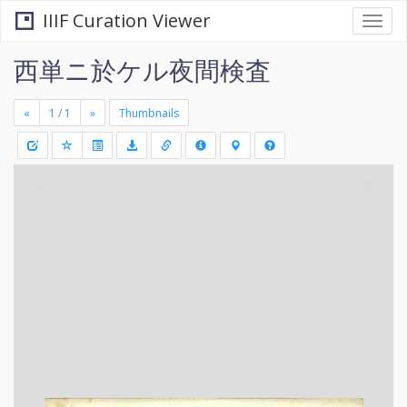
IIIF Curation Viewer
Togg
navi
西単ニ於ケル夜間検査
«
»
Thumbnails
+
Draw
-
a
rectang