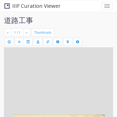
IIIF Curation Viewer
Togg
navi
道路工事
«
»
Thumbnails
+
Draw
-
a
rectang