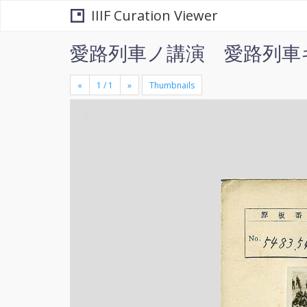
IIIF Curation Viewer
愛路列車ノ講演 愛路列車
«
»
Thumbnails
+
×
-
se