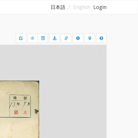
日本語
English
Login
Draw
a
rectangle