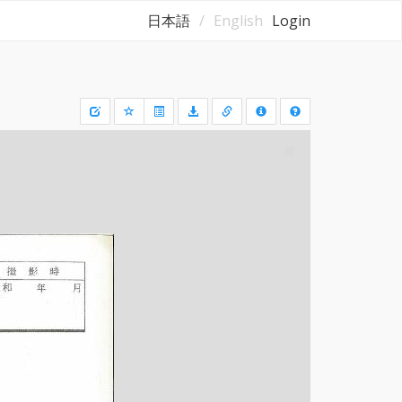
日本語
English
Login
Draw
a
rectangle