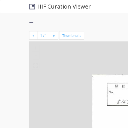
IIIF Curation Viewer
−
«
»
Thumbnails
+
×
-
se