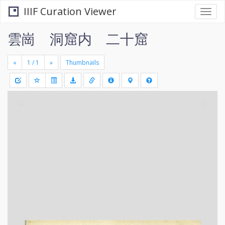
IIIF Curation Viewer
Togg
navi
雲崗 洞窟内 二十窟
«
»
Thumbnails
+
Draw
-
a
rectang