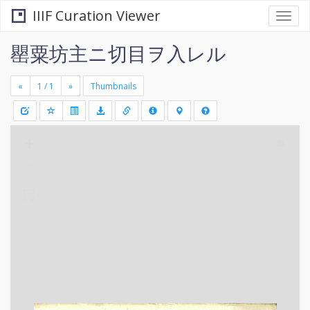
IIIF Curation Viewer
Togg
navi
罌粟坊主ニ切目ヲ入レル
«
»
Thumbnails
+
Draw
-
a
rectang