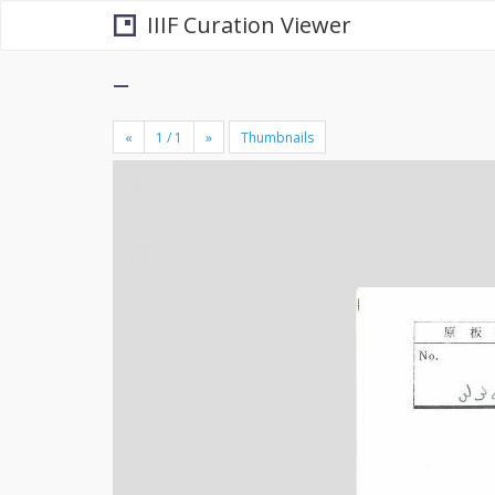
IIIF Curation Viewer
−
«
»
Thumbnails
+
×
-
se