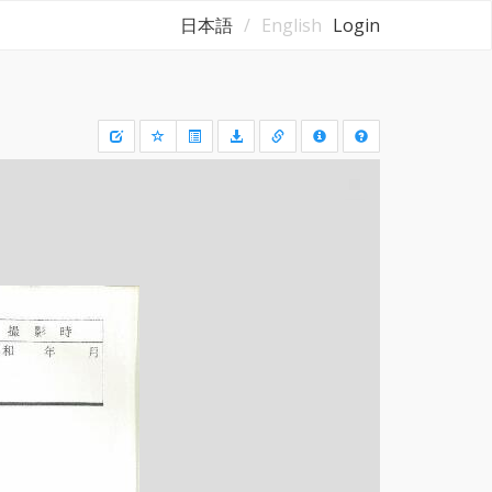
日本語
English
Login
Draw
a
rectangle