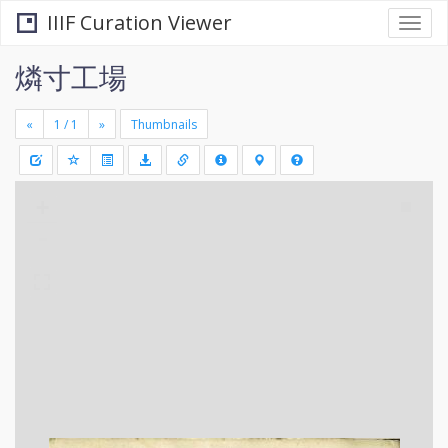
IIIF Curation Viewer
Togg
navi
燐寸工場
«
»
Thumbnails
+
Draw
-
a
rectang