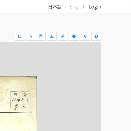
日本語
English
Login
Draw
a
rectangle