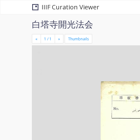
IIIF Curation Viewer
白塔寺開光法会
«
»
Thumbnails
+
×
-
se