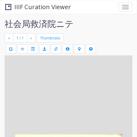
IIIF Curation Viewer
Togg
navi
社会局救済院ニテ
«
»
Thumbnails
+
Draw
-
a
rectang