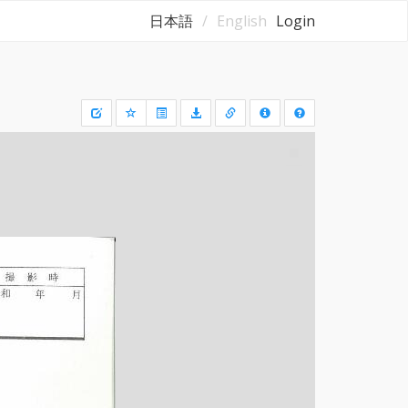
日本語
English
Login
Draw
a
rectangle