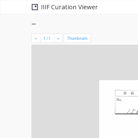
IIIF Curation Viewer
−
«
»
Thumbnails
+
×
-
se