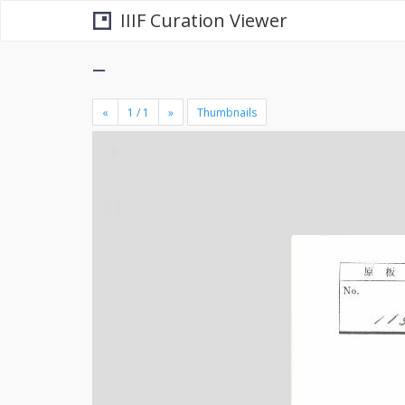
IIIF Curation Viewer
−
«
»
Thumbnails
+
×
-
se