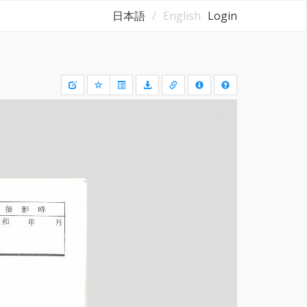
日本語
English
Login
Draw
a
rectangle