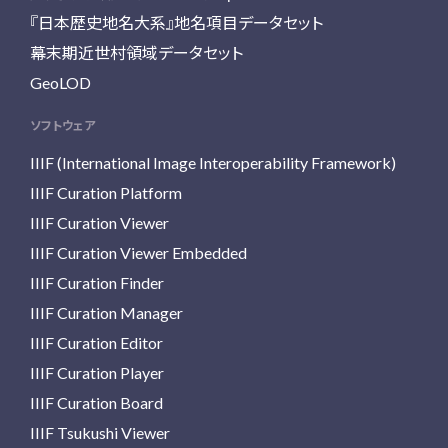
『日本歴史地名大系』地名項目データセット
幕末期近世村領域データセット
GeoLOD
ソフトウェア
IIIF (International Image Interoperability Framework)
IIIF Curation Platform
IIIF Curation Viewer
IIIF Curation Viewer Embedded
IIIF Curation Finder
IIIF Curation Manager
IIIF Curation Editor
IIIF Curation Player
IIIF Curation Board
IIIF Tsukushi Viewer