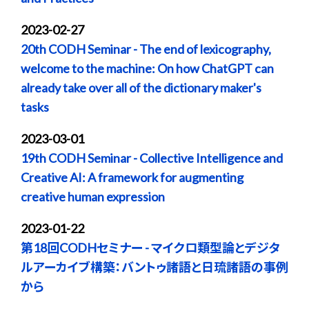
2023-02-27
20th CODH Seminar - The end of lexicography,
welcome to the machine: On how ChatGPT can
already take over all of the dictionary maker's
tasks
2023-03-01
19th CODH Seminar - Collective Intelligence and
Creative AI: A framework for augmenting
creative human expression
2023-01-22
第18回CODHセミナー - マイクロ類型論とデジタ
ルアーカイブ構築：バントゥ諸語と日琉諸語の事例
から