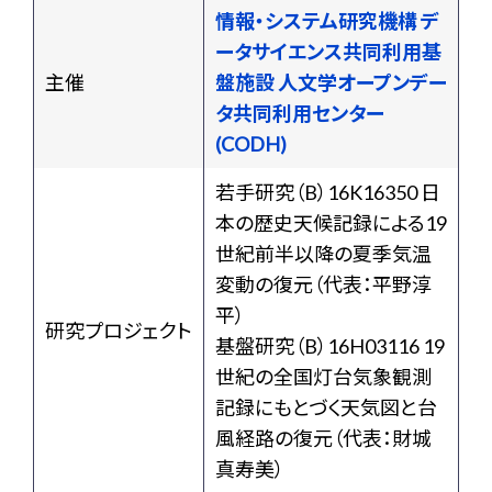
情報・システム研究機構 デ
ータサイエンス共同利用基
主催
盤施設 人文学オープンデー
タ共同利用センター
(CODH)
若手研究（B）16K16350 日
本の歴史天候記録による19
世紀前半以降の夏季気温
変動の復元（代表：平野淳
平）
研究プロジェクト
基盤研究（B）16H03116 19
世紀の全国灯台気象観測
記録にもとづく天気図と台
風経路の復元（代表：財城
真寿美）