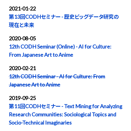
2021-01-22
第13回CODHセミナー - 歴史ビッグデータ研究の
現在と未来
2020-08-05
12th CODH Seminar (Online) - AI for Culture:
From Japanese Art to Anime
2020-02-21
12th CODH Seminar - AI for Culture: From
Japanese Art to Anime
2019-09-25
第11回CODHセミナー - Text Mining for Analyzing
Research Communities: Sociological Topics and
Socio-Technical Imaginaries