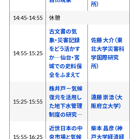
所）
14:45-14:55
休憩
古文書の気
象・災害記録
佐藤 大介（東
をどう活かす
北大学災害科
14:55-15:25
か―仙台・宮
学国際研究
城での史料保
所）
全をふまえて
株井戸－気候
復元を活用し
遠藤 崇浩（大
15:25-15:55
た地下水管理
阪府立大学）
制度の研究―
近世日本の中
柴本 昌彦（神
15:55-16:25
央市場と気候
戸大学経済経