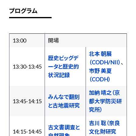
プログラム
13:00
開場
北本 朝展
歴史ビッグデ
（CODH/NII）
、
13:30-13:45
ータと歴史的
市野 美夏
状況記録
（CODH）
加納 靖之（京
みんなで翻刻
13:45-14:15
都大学防災研
と古地震研究
究所）
吉川 聡（奈良
古文書調査と
14:15-14:45
文化財研究
自然現象