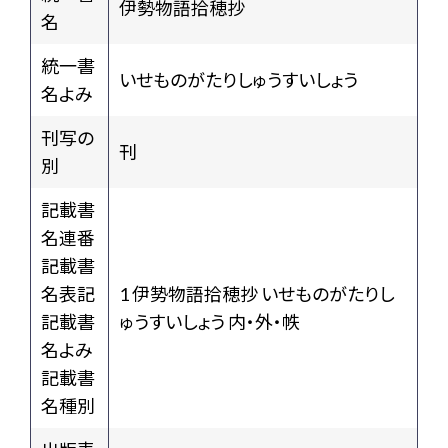
伊勢物語拾穂抄
名
統一書
いせものがたりしゅうすいしょう
名よみ
刊写の
刊
別
記載書
名連番
記載書
名表記
1 伊㔟物語拾穂抄 いせものがたりし
記載書
ゅうすいしょう 内・外・帙
名よみ
記載書
名種別