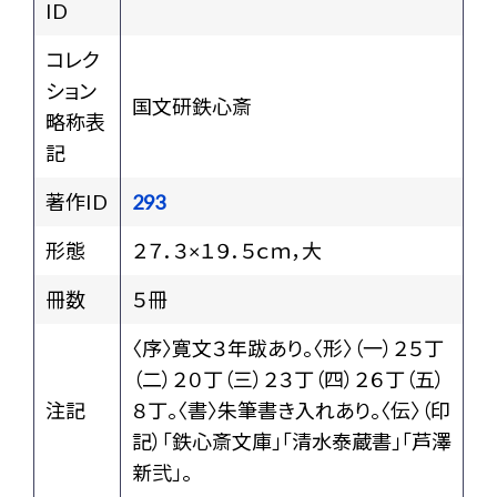
ID
コレク
ション
国文研鉄心斎
略称表
記
著作ID
293
形態
２７．３×１９．５ｃｍ，大
冊数
５冊
〈序〉寛文３年跋あり。〈形〉（一）２５丁
（二）２０丁（三）２３丁（四）２６丁（五）
注記
８丁。〈書〉朱筆書き入れあり。〈伝〉（印
記）「鉄心斎文庫」「清水泰蔵書」「芦澤
新弐」。