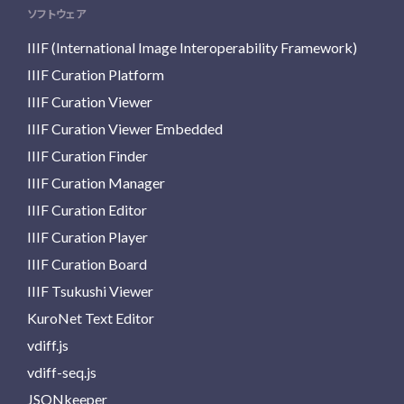
ソフトウェア
IIIF (International Image Interoperability Framework)
IIIF Curation Platform
IIIF Curation Viewer
IIIF Curation Viewer Embedded
IIIF Curation Finder
IIIF Curation Manager
IIIF Curation Editor
IIIF Curation Player
IIIF Curation Board
IIIF Tsukushi Viewer
KuroNet Text Editor
vdiff.js
vdiff-seq.js
JSONkeeper