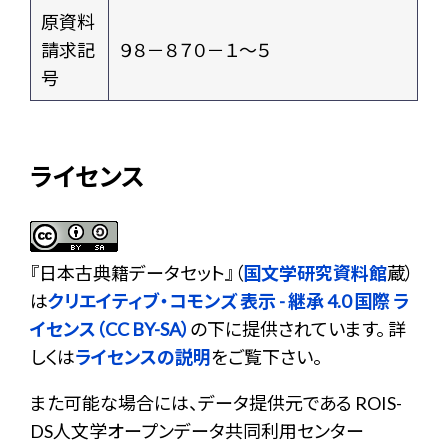
原資料
請求記
９８－８７０－１～５
号
ライセンス
『
日本古典籍データセット
』（
国文学研究資料館
蔵）
は
クリエイティブ・コモンズ 表示 - 継承 4.0 国際 ラ
イセンス（CC BY-SA）
の下に提供されています。 詳
しくは
ライセンスの説明
をご覧下さい。
また可能な場合には、データ提供元である ROIS-
DS人文学オープンデータ共同利用センター