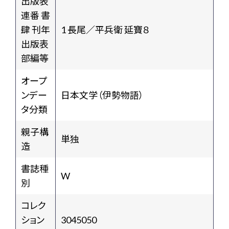
出版表
連番 書
肆 刊年
1 長尾／平兵衛 延寶８
出版表
部編等
オープ
ンデー
日本文学（伊勢物語）
タ分類
親子構
単独
造
書誌種
W
別
コレク
ション
3045050