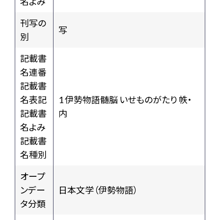
名よみ
刊写の
写
別
記載書
名連番
記載書
名表記
1 伊㔟物語髄脳 いせものがたり 帙・
記載書
内
名よみ
記載書
名種別
オープ
ンデー
日本文学（伊勢物語）
タ分類