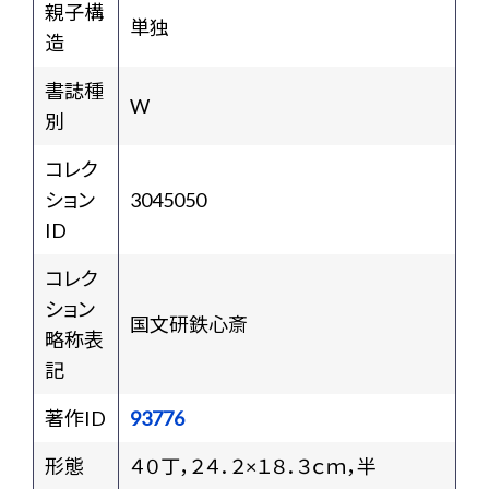
親子構
単独
造
書誌種
W
別
コレク
ション
3045050
ID
コレク
ション
国文研鉄心斎
略称表
記
著作ID
93776
形態
４０丁，２４．２×１８．３ｃｍ，半