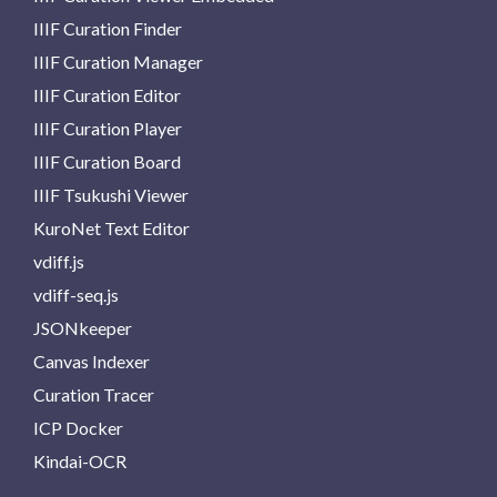
IIIF Curation Finder
IIIF Curation Manager
IIIF Curation Editor
IIIF Curation Player
IIIF Curation Board
IIIF Tsukushi Viewer
KuroNet Text Editor
vdiff.js
vdiff-seq.js
JSONkeeper
Canvas Indexer
Curation Tracer
ICP Docker
Kindai-OCR