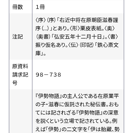
冊数
１冊
〈序〉（序）「右近中将在原朝臣滋春謹
序（…）」とあり。〈形〉栗皮表紙。〈奥〉
注記
（奥書）「弘安五年十二月十日」。〈書〉
振り仮名あり。〈伝〉（印記）「鉄心斎文
庫」。
原資料
請求記
９８－７３８
号
『伊勢物語』の主人公である在原業平
の子・滋春に仮託された秘伝書。おも
てには記されざる『伊勢物語』の深意
を説くという立場で記されている。例
えば「伊勢」の二文字を「伊は胎蔵、勢