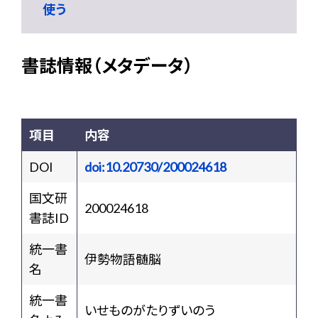
使う
書誌情報（メタデータ）
項目
内容
DOI
doi:10.20730/200024618
国文研
200024618
書誌ID
統一書
伊勢物語髄脳
名
統一書
いせものがたりずいのう