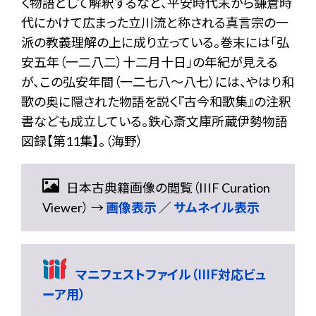
く物語として解釈するなど、平安時代末から鎌倉時
代にかけて広まった立川流と称される真言宗の一
派の教義理解の上に成り立っている。巻末には「弘
安五年（一二八二）十二月十日」の年紀が見える
が、この弘安年間（一二七八〜八七）には、やはり和
歌の奥に隠された物語を説く『古今和歌集』の注釈
書なども成立している。鉄心斎文庫所蔵伊勢物語
図録【第11集】。（海野）
日本古典籍画像の閲覧（IIIF Curation
Viewer） →
画像表示
／
サムネイル表示
マニフェストファイル（IIIF対応ビュ
ーア用）