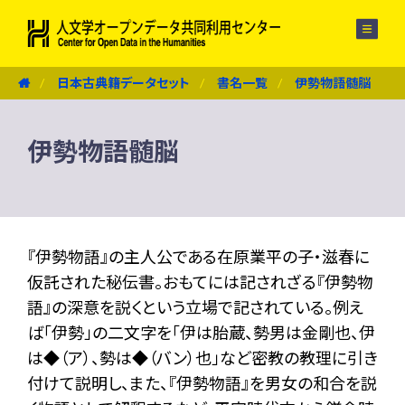
メニュー
日本古典籍データセット
書名一覧
伊勢物語髄脳
伊勢物語髄脳
『伊勢物語』の主人公である在原業平の子・滋春に
仮託された秘伝書。おもてには記されざる『伊勢物
語』の深意を説くという立場で記されている。例え
ば「伊勢」の二文字を「伊は胎蔵、勢男は金剛也、伊
は◆（ア）、勢は◆（バン）也」など密教の教理に引き
付けて説明し、また、『伊勢物語』を男女の和合を説