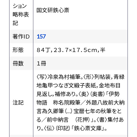
ション
国文研鉄心斎
略称表
記
著作ID
157
形態
８４丁，２３．７×１７．５ｃｍ，半
冊数
１冊
〈写〉冷泉為村補筆。〈形〉列帖装，青緑
地亀甲つなぎ文緞子表紙，金地布目
見返し，補修あり。〈奥〉（奥書）「伊勢
注記
物語 称名院殿筆／外題八故前大納
言為久卿筆（…）宝暦七年の秋筆をと
る／前中納言 （花押）」。〈書〉集付あ
り。〈伝〉（印記）「鉄心斎文庫」。