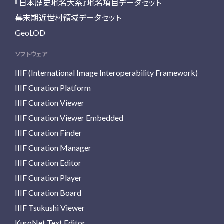
『日本歴史地名大系』地名項目データセット
幕末期近世村領域データセット
GeoLOD
ソフトウェア
IIIF (International Image Interoperability Framework)
IIIF Curation Platform
IIIF Curation Viewer
IIIF Curation Viewer Embedded
IIIF Curation Finder
IIIF Curation Manager
IIIF Curation Editor
IIIF Curation Player
IIIF Curation Board
IIIF Tsukushi Viewer
KuroNet Text Editor