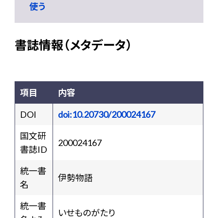
使う
書誌情報（メタデータ）
項目
内容
DOI
doi:10.20730/200024167
国文研
200024167
書誌ID
統一書
伊勢物語
名
統一書
いせものがたり