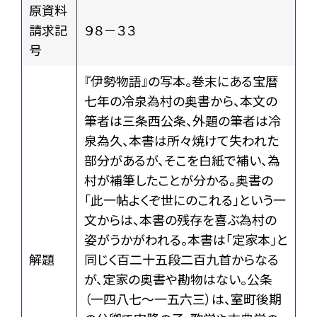
原資料
請求記
９８－３３
号
『伊勢物語』の写本。巻末にある宝暦
七年の冷泉為村の奥書から、本文の
筆者は三条西公条、外題の筆者は冷
泉為久、本書は所々焼けて失われた
部分があるが、そこを白紙で補い、為
村が補筆したことが分かる。奥書の
「此一帖よくぞ世にのこれる」という一
文からは、本書の残存を喜ぶ為村の
姿がうかがわれる。本書は「定家本」と
解題
同じく百二十五段二百九首からなる
が、定家の奥書や勘物はない。公条
（一四八七〜一五六三）は、室町後期