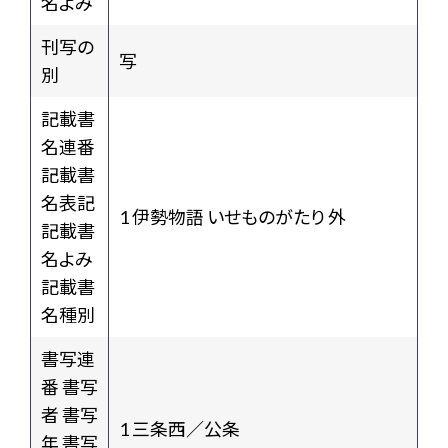
名よみ
刊写の
写
別
記載書
名連番
記載書
名表記
1 伊勢物語 いせものがたり 外
記載書
名よみ
記載書
名種別
書写連
番 書写
者 書写
1 三条西／公条
年 書写