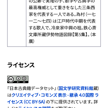
の公卿で実隆の子、歌学や古典学の
最高権威として重きをなした三条西
家を代表する一人である。為村（一七
一二〜七四）は江戸時代中期を代表
する歌人で、冷泉家中興の祖。鉄心斎
文庫所蔵伊勢物語図録【第5集】。（本
廣）
ライセンス
『
日本古典籍データセット
』（
国文学研究資料館
蔵）
は
クリエイティブ・コモンズ 表示 - 継承 4.0 国際 ラ
イセンス（CC BY-SA）
の下に提供されています。 詳