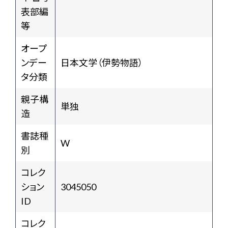
表部編
等
オープ
ンデー
日本文学（伊勢物語）
タ分類
親子構
単独
造
書誌種
W
別
コレク
ション
3045050
ID
コレク