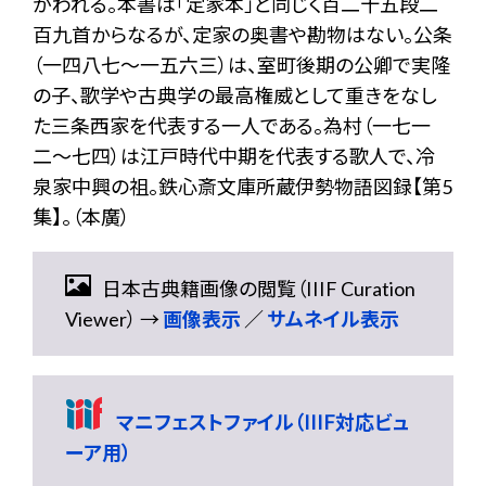
がわれる。本書は「定家本」と同じく百二十五段二
百九首からなるが、定家の奥書や勘物はない。公条
（一四八七〜一五六三）は、室町後期の公卿で実隆
の子、歌学や古典学の最高権威として重きをなし
た三条西家を代表する一人である。為村（一七一
二〜七四）は江戸時代中期を代表する歌人で、冷
泉家中興の祖。鉄心斎文庫所蔵伊勢物語図録【第5
集】。（本廣）
日本古典籍画像の閲覧（IIIF Curation
Viewer） →
画像表示
／
サムネイル表示
マニフェストファイル（IIIF対応ビュ
ーア用）