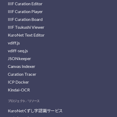
IIIF Curation Editor
IIIF Curation Player
IIIF Curation Board
IIIF Tsukushi Viewer
KuroNet Text Editor
vdiff.js
vdiff-seq.js
JSONkeeper
Canvas Indexer
Curation Tracer
ICP Docker
Kindai-OCR
プロジェクト／リソース
KuroNetくずし字認識サービス