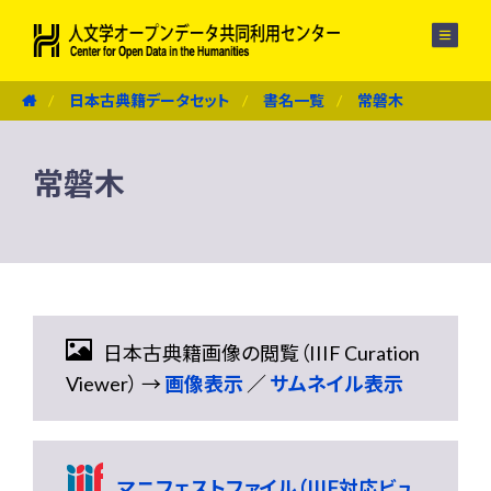
メニュー
日本古典籍データセット
書名一覧
常磐木
常磐木
日本古典籍画像の閲覧（IIIF Curation
Viewer） →
画像表示
／
サムネイル表示
マニフェストファイル（IIIF対応ビュ