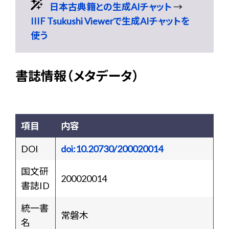
日本古典籍との生成AIチャット
→
IIIF Tsukushi Viewerで生成AIチャットを
使う
書誌情報（メタデータ）
項目
内容
DOI
doi:10.20730/200020014
国文研
200020014
書誌ID
統一書
常磐木
名