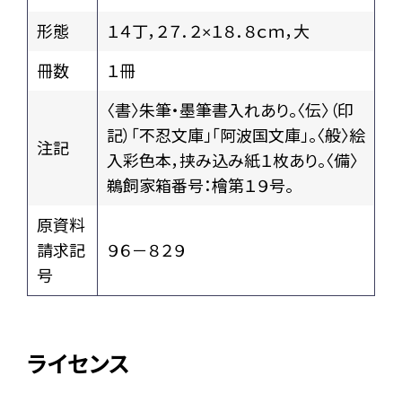
形態
１４丁，２７．２×１８．８ｃｍ，大
冊数
１冊
〈書〉朱筆・墨筆書入れあり。〈伝〉（印
記）「不忍文庫」「阿波国文庫」。〈般〉絵
注記
入彩色本，挟み込み紙１枚あり。〈備〉
鵜飼家箱番号：檜第１９号。
原資料
請求記
９６－８２９
号
ライセンス