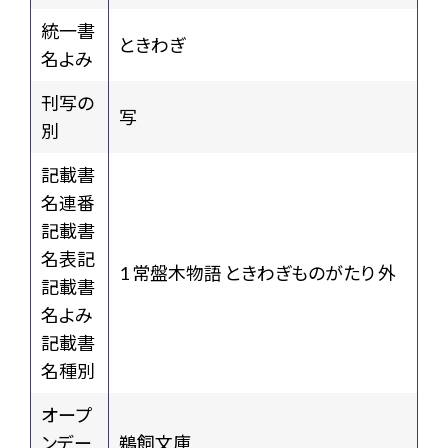
統一書
ときわぎ
名よみ
刊写の
写
別
記載書
名連番
記載書
名表記
1 常盤木物語 ときわぎものがたり 外
記載書
名よみ
記載書
名種別
オープ
ンデー
鵜飼文庫