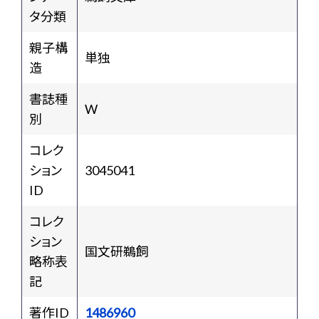
タ分類
親子構
単独
造
書誌種
W
別
コレク
ション
3045041
ID
コレク
ション
国文研鵜飼
略称表
記
著作ID
1486960