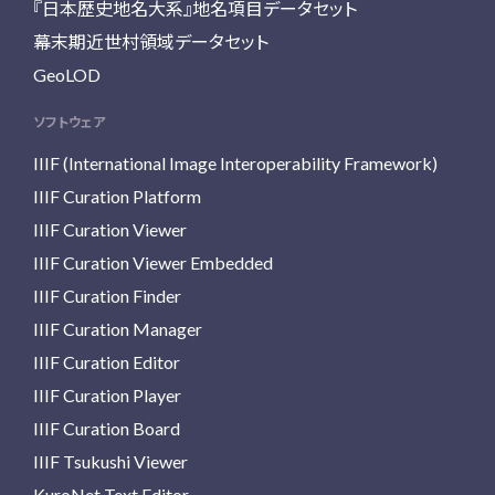
『日本歴史地名大系』地名項目データセット
幕末期近世村領域データセット
GeoLOD
ソフトウェア
IIIF (International Image Interoperability Framework)
IIIF Curation Platform
IIIF Curation Viewer
IIIF Curation Viewer Embedded
IIIF Curation Finder
IIIF Curation Manager
IIIF Curation Editor
IIIF Curation Player
IIIF Curation Board
IIIF Tsukushi Viewer
KuroNet Text Editor