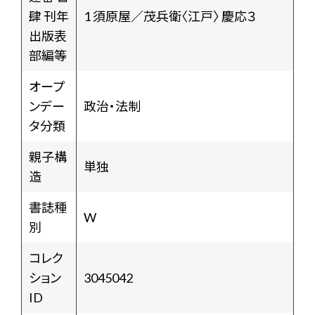
肆 刊年
1 須原屋／茂兵衛〈江戸〉 慶応３
出版表
部編等
オープ
ンデー
政治・法制
タ分類
親子構
単独
造
書誌種
W
別
コレク
ション
3045042
ID