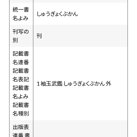
統一書
しゅうぎょくぶかん
名よみ
刊写の
刊
別
記載書
名連番
記載書
名表記
1 袖玉武鑑 しゅうぎょくぶかん 外
記載書
名よみ
記載書
名種別
出版表
連番 書