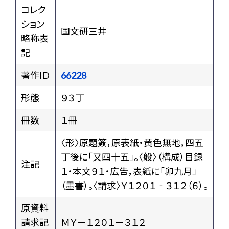
コレク
ション
国文研三井
略称表
記
著作ID
66228
形態
９３丁
冊数
１冊
〈形〉原題簽，原表紙・黄色無地，四五
丁後に「又四十五」。〈般〉（構成）目録
注記
１・本文９１・広告，表紙に「卯九月」
（墨書）。〈請求〉Ｙ１２０１‐３１２（６）。
原資料
請求記
ＭＹ－１２０１－３１２