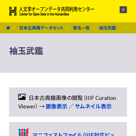
メニュー
日本古典籍データセット
書名一覧
袖玉武鑑
袖玉武鑑
日本古典籍画像の閲覧（IIIF Curation
Viewer） →
画像表示
／
サムネイル表示
マニフェストファイル（IIIF対応ビュ