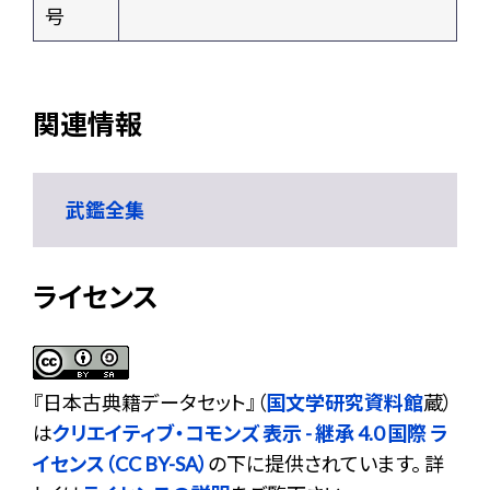
号
関連情報
武鑑全集
ライセンス
『
日本古典籍データセット
』（
国文学研究資料館
蔵）
は
クリエイティブ・コモンズ 表示 - 継承 4.0 国際 ラ
イセンス（CC BY-SA）
の下に提供されています。 詳