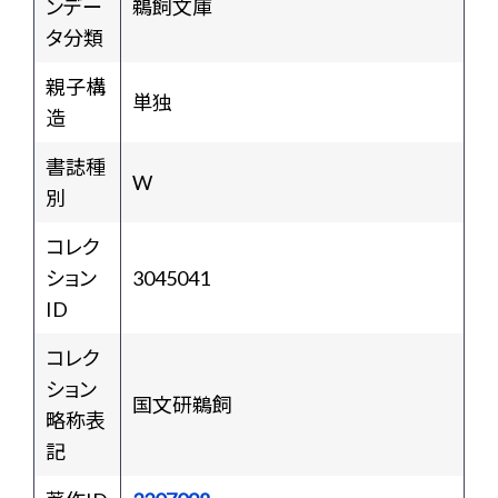
ンデー
鵜飼文庫
タ分類
親子構
単独
造
書誌種
W
別
コレク
ション
3045041
ID
コレク
ション
国文研鵜飼
略称表
記