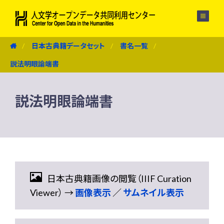
メニュー
日本古典籍データセット
書名一覧
説法明眼論端書
説法明眼論端書
日本古典籍画像の閲覧（IIIF Curation
Viewer） →
画像表示
／
サムネイル表示