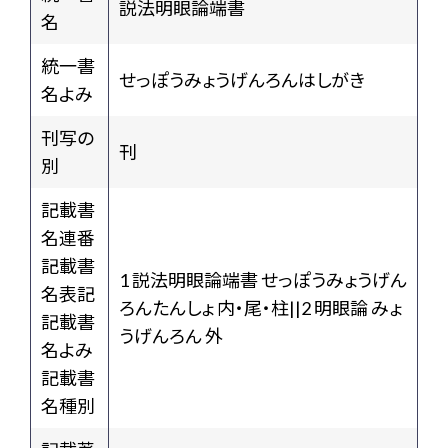
説法明眼論端書
名
統一書
せっぽうみょうげんろんはしがき
名よみ
刊写の
刊
別
記載書
名連番
記載書
1 説法明眼論端書 せっぽうみょうげん
名表記
ろんたんしょ 内・尾・柱||2 明眼論 みょ
記載書
うげんろん 外
名よみ
記載書
名種別