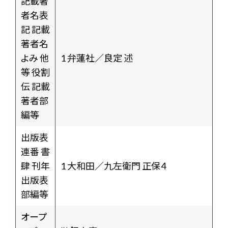
記載著
者名表
記 記載
著者名
よみ 他
1 弁蓮社／良定 述
等 役割
伝 記載
著者部
編等
出版表
連番 書
肆 刊年
1 大和田／九左衛門 正保４
出版表
部編等
オープ