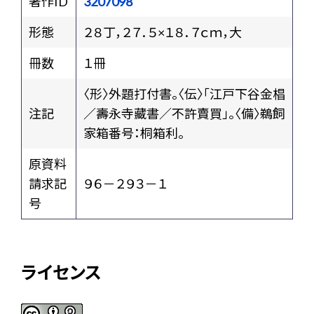
著作ID
3207098
形態
２８丁，２７．５×１８．７ｃｍ，大
冊数
１冊
〈形〉外題打付書。〈伝〉「江戸下谷金椙
注記
／壽永寺藏書／不許賣買」。〈備〉鵜飼
家箱番号：桐箱利。
原資料
請求記
９６－２９３－１
号
ライセンス