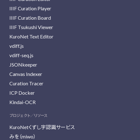
IIIF Curation Player
IIIF Curation Board
IIIF Tsukushi Viewer
KuroNet Text Editor
vdiff.js
vdiff-seq.js
JSONkeeper
Canvas Indexer
Curation Tracer
ICP Docker
Kindai-OCR
プロジェクト／リソース
KuroNetくずし字認識サービス
みを（miwo）